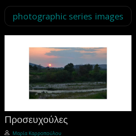
photographic series
images
Προσευχούλες
Μαρία Καρροπούλου