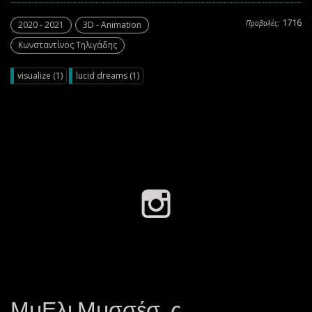
1716
Προβολές:
2020 - 2021
3D - Animation
Κωνσταντίνος Τηλιγάδης
visualize (1)
lucid dreams (1)
ΜμΕλι Μμσσέσ .ς