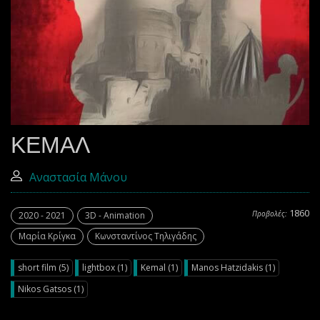
ΚΕΜΑΛ
Αναστασία Μάνου
1860
Προβολές:
2020 - 2021
3D - Animation
Μαρία Κρίγκα
Κωνσταντίνος Τηλιγάδης
short film (5)
lightbox (1)
Kemal (1)
Manos Hatzidakis (1)
Nikos Gatsos (1)