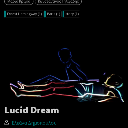
Μαρία Κρίγκα
Κωνσταντίνος Τηλιγάδης
Ernest Hemingway (1)
Paris (1)
story (1)
Lucid Dream
Ελεάνα Δημοπούλου