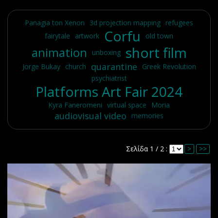
Panagia ton Xenon
3d projection mapping
refugees
Corfu
fairytale
artwork
old town
short film
animation
unboxing
quarantine
Jorge Bukay
church
Greek Revolution
psychiatrist
Platforms Art Fair 2024
Kyra Faneromeni
virtual space
Moria
audiovisual video
memories
Σελίδα 1 / 2 :
>
>>