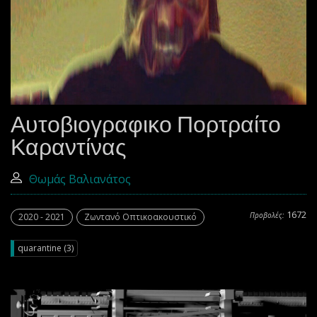
Αυτοβιογραφικο Πορτραίτο
Καραντίνας
Θωμάς Βαλιανάτος
1672
Προβολές:
2020 - 2021
Ζωντανό Οπτικοακουστικό
quarantine (3)