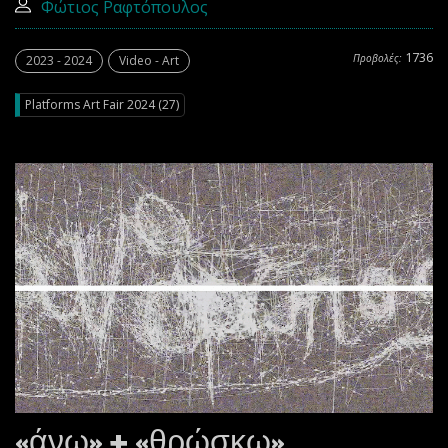
Φώτιος Ραφτόπουλος
1736
Προβολές:
2023 - 2024
Video - Art
Platforms Art Fair 2024 (27)
«άνω» + «θρώσκω»