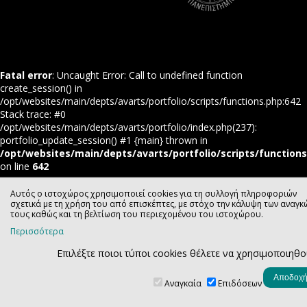
Fatal error
: Uncaught Error: Call to undefined function
create_session() in
/opt/websites/main/depts/avarts/portfolio/scripts/functions.php:642
Stack trace: #0
/opt/websites/main/depts/avarts/portfolio/index.php(237):
portfolio_update_session() #1 {main} thrown in
/opt/websites/main/depts/avarts/portfolio/scripts/function
on line
642
Αυτός ο ιστοχώρος χρησιμοποιεί cookies για τη συλλογή πληροφοριών
σχετικά με τη χρήση του από επισκέπτες, με στόχο την κάλυψη των αναγκ
τους καθώς και τη βελτίωση του περιεχομένου του ιστοχώρου.
Περισσότερα
Επιλέξτε ποιοι τύποι cookies θέλετε να χρησιμοποιηθ
Αναγκαία
Επιδόσεων