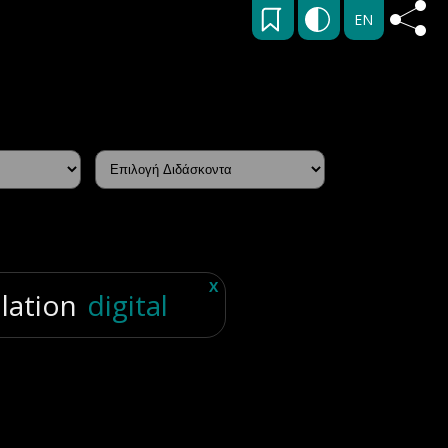
EN
X
llation
digital