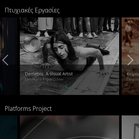
Πτυχιακές Εργασίες
Demetris: A Visual Artist
Κείμε
Ελευθερία Κυρατζίδου
Σπύρος
Platforms Project